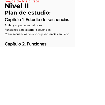
pagos de los cursos
Nivel II
Plan de estudio:
Capítulo 1.
Estudio de secuencias
Apilar y superponer patrones
Funciones para alternar secuencias
Crear secuencias con ciclos y secuencias en Loop
Capítulo 2. Funciones
Funciones nuevas en Tidal Cycles
Funciones de aleatoriedad
Composición de varias funciones en un patrón
Capítulo 3. Manipulación de
Synthdefs | Supercollider
Aplicación de efectos superdirt a Synthdefs
Agregar parámetros desde tidal para
sintetizadores en Supercollider​
Capítulo 4. Notación musical con