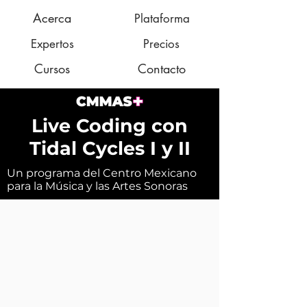
Acerca
Plataforma
Expertos
Precios
Cursos
Contacto
Live Coding con
Tidal Cycles I y II
Un programa del Centro Mexicano
para la Música y las Artes Sonoras