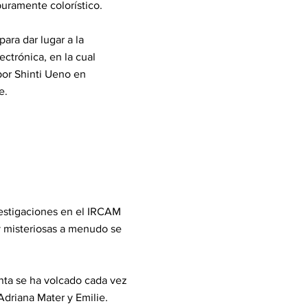
 puramente colorístico.
ara dar lugar a la
ctrónica, en la cual
por Shinti Ueno en
e.
vestigaciones en el IRCAM
y misteriosas a menudo se
ta se ha volcado cada vez
driana Mater y Emilie.