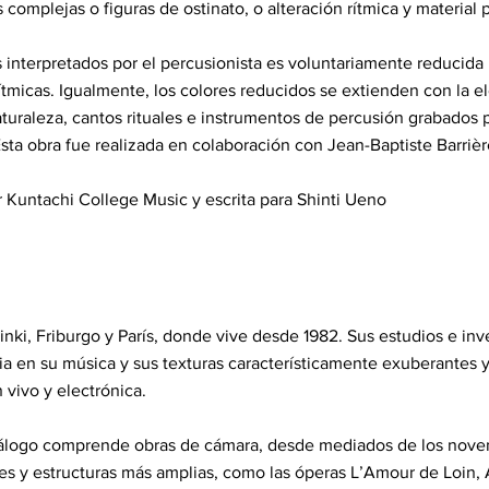
s complejas o figuras de ostinato, o alteración rítmica y material
interpretados por el percusionista es voluntariamente reducida p
tmicas. Igualmente, los colores reducidos se extienden con la ele
uraleza, cantos rituales e instrumentos de percusión grabados 
Esta obra fue realizada en colaboración con Jean-Baptiste Barrièr
 Kuntachi College Music y escrita para Shinti Ueno
nki, Friburgo y París, donde vive desde 1982. Sus estudios e in
ia en su música y sus texturas característicamente exuberantes 
vivo y electrónica.
álogo comprende obras de cámara, desde mediados de los noven
s y estructuras más amplias, como las óperas L’Amour de Loin, A