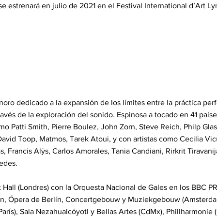
 estrenará en julio de 2021 en el Festival International d’Art L
noro dedicado a la expansión de los límites entre la práctica perf
a través de la exploración del sonido. Espinosa a tocado en 41 paí
o Patti Smith, Pierre Boulez, John Zorn, Steve Reich, Philp Gla
David Toop, Matmos, Tarek Atoui, y con artistas como Cecilia Vic
s, Francis Alÿs, Carlos Amorales, Tania Candiani, Rirkrit Tiravanija
edes.
rt Hall (Londres) con la Orquesta Nacional de Gales en los BBC
n, Ópera de Berlín, Concertgebouw y Muziekgebouw (Amsterda
ís), Sala Nezahualcóyotl y Bellas Artes (CdMx), Phillharmonie 