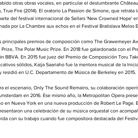
abido otras obras vocales, en particular el deslumbrante Château 
, True Fire (2014). El oratorio La Passion de Simone, que retrata l
parte del festival internacional de Sellars 'New Crowned Hope' e
enada por La Chambre aux echos en el Festival Bratislava Melos 
os principales premios de composición como The Grawemeyer Aw
rize, The Polar Music Prize. En 2018 fue galardonada con el Pr
ón BBVA. En 2015 fue juez del Premio de Composición Toru Tak
tivos sólidos, Kaija Saariaho fue la mentora musical de la Inicia
y residió en U.C. Departamento de Música de Berkeley en 2015.
ra el escenario, Only The Sound Remains, su colaboración operí
 Ámsterdam en 2016. Ese mismo año, la Metropolitan Opera prese
no en Nueva York en una nueva producción de Robert Le Page. E
resentaron una celebración de su música orquestal con acompañ
 vida con su trabajo cuando fue compositora destacada del Festi