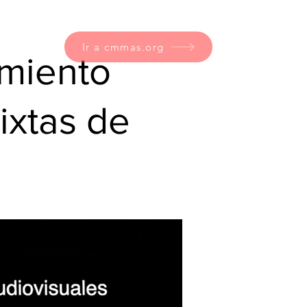
Ir a cmmas.org
imiento
ixtas de