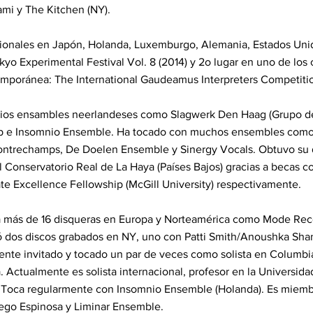
iami y The Kitchen (NY).
cionales en Japón, Holanda, Luxemburgo, Alemania, Estados Uni
yo Experimental Festival Vol. 8 (2014) y 2o lugar en uno de los
emporánea: The International Gaudeamus Interpreters Competit
rios ensambles neerlandeses como Slagwerk Den Haag (Grupo de
p e Insomnio Ensemble. Ha tocado con muchos ensembles como
ontrechamps, De Doelen Ensemble y Sinergy Vocals. Obtuvo su 
el Conservatorio Real de La Haya (Países Bajos) gracias a becas 
e Excellence Fellowship (McGill University) respectivamente.
más de 16 disqueras en Europa y Norteamérica como Mode Reco
́ dos discos grabados en NY, uno con Patti Smith/Anoushka Shank
cente invitado y tocado un par de veces como solista en Columbia
 Actualmente es solista internacional, profesor en la Universid
 Toca regularmente con Insomnio Ensemble (Holanda). Es miembro
ego Espinosa y Liminar Ensemble.