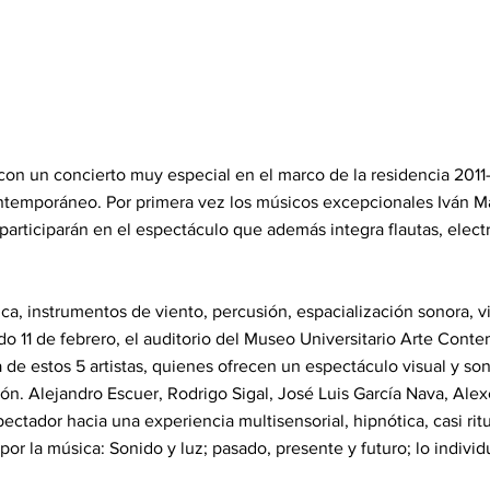
on un concierto muy especial en el marco de la residencia 2011-
ntemporáneo. Por primera vez los músicos excepcionales Iván Ma
 participarán en el espectáculo que además integra flautas, elect
a, instrumentos de viento, percusión, espacialización sonora, vi
do 11 de febrero, el auditorio del Museo Universitario Arte Con
ca de estos 5 artistas, quienes ofrecen un espectáculo visual y s
ón. Alejandro Escuer, Rodrigo Sigal, José Luis García Nava, Alexe
ectador hacia una experiencia multisensorial, hipnótica, casi rit
or la música: Sonido y luz; pasado, presente y futuro; lo individua