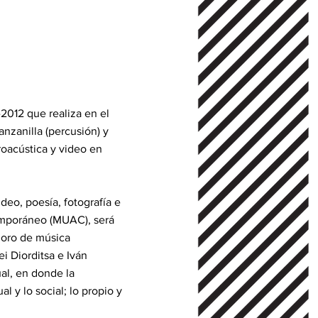
2012 que realiza en el
nzanilla (percusión) y
roacústica y video en
deo, poesía, fotografía e
temporáneo (MUAC), será
onoro de música
i Diorditsa e Iván
ual, en donde la
l y lo social; lo propio y