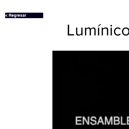
< Regresar
Lumínic