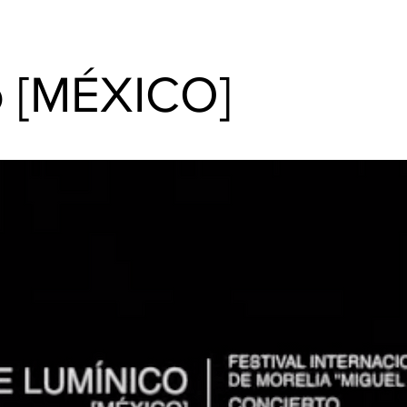
o [MÉXICO]