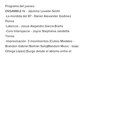
Programa del jueves:
ENSAMBLE IV - Jasmine Lovelle-Smith
-La mordida del 87 - Daniel Alexander Godinez
Ponce
-Latencia - Josué Alejandro García Breña
-Coro Interspecie - Joyce Stephania Jandette
Torres
-Improvisación. 3 movimientos (Cubos Modales -
Brandon Gabriel Beltrán Solo)(Random Music - Isaac
Ortega López) (Surge desde el abismo entre el
color y la textura - Luis Enrique Ayala Zavala)
-Textos y voces/ Experimento Raíz - Leonardo
Sosa/Rodrigo García
-Orquesta Vasal en Do líquido - Ricardo
López/Jorge Hernández
-Como Quiera, Hay Ruido - Eugenio Sánchez
-Barba de Chivo - Deneb Escuadra
ENSAMBLE II - Fernando Lomelí
-Grupo 1 - ópticas cromáticas - Said Djeser, María
Fernanda, Diego Enrique
-Grupo 2 - Petricor -Paula, Edgar, José Miguel,
Gustavo