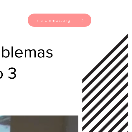
Ir a cmmas.org
roblemas
o 3