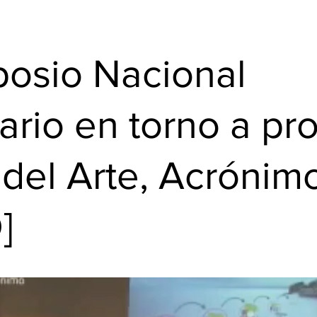
posio Nacional
tario en torno a p
 del Arte, Acrónim
]