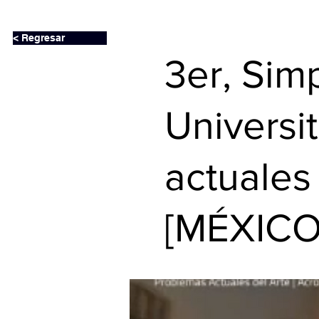
< Regresar
3er, Sim
Universi
actuales
[MÉXICO