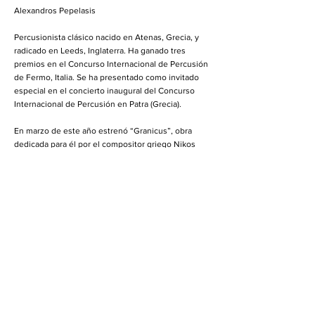
Alexandros Pepelasis
Percusionista clásico nacido en Atenas, Grecia, y
radicado en Leeds, Inglaterra. Ha ganado tres
premios en el Concurso Internacional de Percusión
de Fermo, Italia. Se ha presentado como invitado
especial en el concierto inaugural del Concurso
Internacional de Percusión en Patra (Grecia).
En marzo de este año estrenó “Granicus”, obra
dedicada para él por el compositor griego Nikos
Stavropoulos. Ha realizado notables participaciones
en el festival Non-Classical invitado por el
compositor Gabriel y en Trinity Church Arts.
Se ha presentado en múltiples ocasiones en Reino
Unido e Italia, y es miembro de ensambles como
New Music Collective (ensamble de Leeds College
of Music) y del ensamble de improvisación Mr.
Wobbly Head, dirigido por el Dr. Paul Abbot.
Alexandros Pepelasis es maestro en interpretación