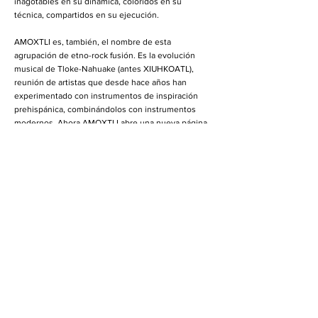
inagotables en su dinámica, coloridos en su
técnica, compartidos en su ejecución.
AMOXTLI es, también, el nombre de esta
agrupación de etno-rock fusión. Es la evolución
musical de Tloke-Nahuake (antes XIUHKOATL),
reunión de artistas que desde hace años han
experimentado con instrumentos de inspiración
prehispánica, combinándolos con instrumentos
modernos. Ahora AMOXTLI abre una nueva página
en su transmutación, explora recursos y refuerza su
propuesta sonora.
AMOXTLI es una invitación a la reflexión estética
por medio de su propuesta musical; nos lleva a
escuchar y leer, en cada pieza, una nueva página
del libro de la vida; con un espectáculo que une a la
música, imagen y color, danza y poesía, geometría y
movimiento. Nos llama a interactuar como
miembros de una colectividad de amantes de la
música. Su propuesta multidisciplinaria no tiende a
la atomización, sino a la síntesis, a una conjunción
de elementos de la práctica musical donde los
escuchas no son espectadores pasivos, sino