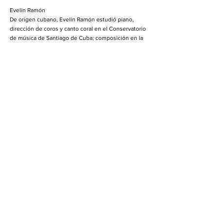
Evelin Ramón
De origen cubano, Evelin Ramón estudió piano,
dirección de coros y canto coral en el Conservatorio
de música de Santiago de Cuba; composición en la
Universidad de las Artes de la Habana con el
compositor Juan Piñera y más adelante con el
compositor Louis Aguirre.Realizó estudios de
maestría en composición en la Universidad de
Montreal con la compositora Ana Sokolovic y
actualmente continúa sus estudios de doctorado
en composición en la Universidad de Montreal con
el compositor Pierre Michaud.
La música de Evelin Ramón ha sido presentada en
Canadá, España, Alemania, Venezuela, Francia,
México, Dinamarca, Groenlandia, Chile, Estados
Unidos y en Cuba. Es coanimadora del programa de
radio Pulsar dedicado a la música contemporánea.
Su trabajo aborda la interpretación, la composición,
la improvisación y la enseñanza.
Previous
Next