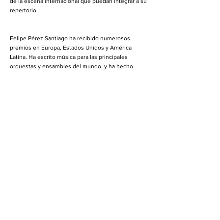
de la escena internacional que puedan integrar a su
repertorio.
Felipe Pérez Santiago ha recibido numerosos
premios en Europa, Estados Unidos y América
Latina. Ha escrito música para las principales
orquestas y ensambles del mundo, y ha hecho
residencias como compositor invitado en institutos,
universidades y conservatorios de varios países. Su
música ha sido comisionada e interpretada en más
de 40 países y está incluida en cerca de 10
producciones discográficas.
Es miembro honorario del Sistema Nacional de
Creadores de Arte y nombrado como uno de los 7
artistas mexicanos más reconocidos a nivel
mundial. Es director artístico del Ensamble Mal’Akh,
formación que combina la música contemporánea
con rock, jazz, improvisación y multimedia; al frente
de esta agrupación ha obtenido diversos premios,
becas y reconocimientos. Su obra abarca desde
obra de concierto de gran formato, obra de cámara,
música para cine, danza y video arte e instalaciones