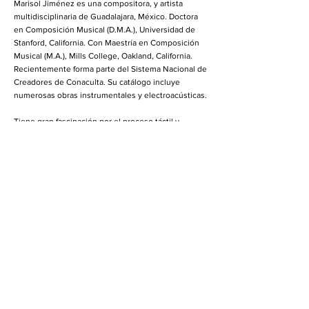
Marisol Jiménez es una compositora, y artista
multidisciplinaria de Guadalajara, México. Doctora
en Composición Musical (D.M.A.), Universidad de
Stanford, California. Con Maestría en Composición
Musical (M.A.), Mills College, Oakland, California.
Recientemente forma parte del Sistema Nacional de
Creadores de Conaculta. Su catálogo incluye
numerosas obras instrumentales y electroacústicas.
Tiene gran fascinación por el proceso táctil y
sensorial de la creación sonora, la mayoría de sus
obras incluyen instrumentos creados por ella
misma, objetos encontrados y una colección de
material sonoro recolectado de sus propios
performances, improvisaciones y grabaciones de
campo.
Su obra ha sido presentada en Ultima Festival
(2016), El Festival Cervantino (2015),
Klangwerkstadtt Berlin Festival (2013), Ferienkurse
für Neue Musik en Darmstadt
(2010-2012)
,
Ultraschall Festival für Neue Musik (2008),
Sommerakademie Schloss Solitude (2009), Radar
Festival (2007). Ha sido interpretada por el cuarteto