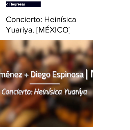
< Regresar
Concierto: Heinísica
Yuaríya. [MÉXICO]