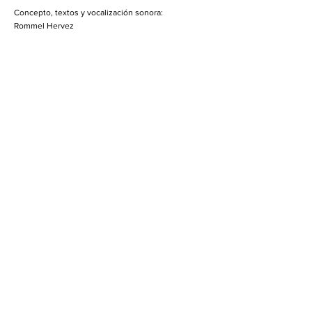
Concepto, textos y vocalización sonora:
Rommel Hervez
Traducción en lenguas originarias:
Nahuatl
Pedro Martínez E.
Otomi:
Jaime Chávez
Video artista:
Rodolfo Graziano
Músicos:
Flauta:
Landy F. Villegas H.
Clarinetes:
Karla S. Cruz B.
Gustavo A Estrada M.
Paul Arévalo González.