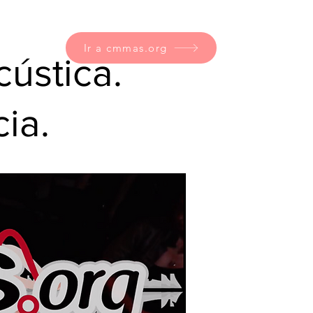
Ir a cmmas.org
cústica.
ia.