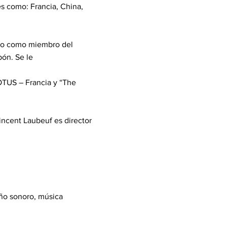
s como: Francia, China,
ado como miembro del
ón. Se le
OTUS – Francia y “The
incent Laubeuf es director
ño sonoro, música