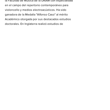
la Facultad de Música de la UNAM con especialidad
en el campo del repertorio contemporáneo para
violoncello y medios electroacústicos. Ha sido
ganadora de la Medalla "Alfonso Caso" al mérito
Académico otorgada por sus destacados estudios
doctorales. En Inglaterra realizó estudios de
Maestría en la University of West London y obtuvo
el Fellowship Diploma y el Certificado de Estudios
Avanzados del London College of Music. En Brasil,
estudió en la Universidad de SAo Paulo, en donde
obtuvo la Licenciatura en Música. ha ofrecido
numerosos recitales de Música contemporánea en
importantes salas de México, Brasil, canadá, EUA,
Inglaterra, Argentina, Cuba y Escocia, además de
haber realizado presentaciones en vivo para la BBC
de Londres, Radio UNAM, OPUS 94.5 y Radio
Educación con el estreno de diversas obras. Desde
el año 2000 se desempeña como docente en la
Escuela Superior de Música del Instituto Nacional
de Bellas Artes y actualmente es investigadora del
Centro Nacional de Investigación Documentación e
Información Musical "Carlos Chávez".