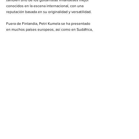
también uno de los guitarristas finlandeses mejor
conocidos en la escena internacional, con una
reputación basada en su originalidad y versatilidad.
Fuera de Finlandia, Petri Kumela se ha presentado
en muchos países europeos, así como en Sudáfrica,
los Estados Unidos, Rusia, India, Bután y Japón; en
espacios que van desde lo más íntimo hasta
prestigiosas salas como el Queen Elizabeth Hall en
Londres y el Kitara-hall en Sapporo. En Finlandia se
ha presentado en numerosos festivales y en varias
series de conciertos. También está a cargo de la
matrícula de guitarra en la Metropolia Helsinki
University of Applied Sciences.
Un artista con un especial compromiso con la
música contemporánea, Petri Kumela ha debutado
varios de sus trabajos: solo y de cámara, y
bastantes conciertos de guitarra.
Sus siete grabaciones publicadas han sido todas
aclamadas por la crítica y han sido nominadas para
diferentes premios."