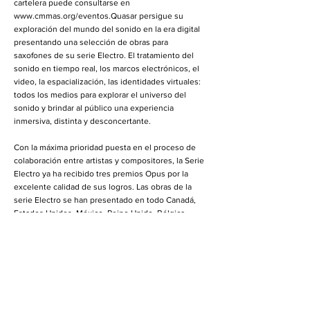
cartelera puede consultarse en
www.cmmas.org/eventos.Quasar
persigue su
exploración del mundo del sonido en la era digital
presentando una selección de obras para
saxofones de su serie Electro. El tratamiento del
sonido en tiempo real, los marcos electrónicos, el
video, la espacialización, las identidades virtuales:
todos los medios para explorar el universo del
sonido y brindar al público una experiencia
inmersiva, distinta y desconcertante.
Con la máxima prioridad puesta en el proceso de
colaboración entre artistas y compositores, la Serie
Electro ya ha recibido tres premios Opus por la
excelente calidad de sus logros. Las obras de la
serie Electro se han presentado en todo Canadá,
Estados Unidos, México, Reino Unido, Bélgica,
Alemania, Estonia y Suecia.
El programa en CMMAS consistirá en una selección
de compositores canadienses e internacionales
tales como: Alec Hall, Sylvain Pohu, Sergej
Maingardt, etc. El programa será completado por
una pieza del compositor mexicano Homero