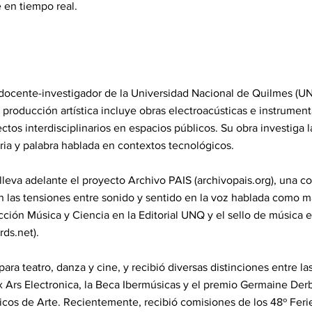
 en tiempo real.
 docente-investigador de la Universidad Nacional de Quilmes (UN
 producción artística incluye obras electroacústicas e instrumen
ctos interdisciplinarios en espacios públicos. Su obra investiga l
ia y palabra hablada en contextos tecnológicos.
eva adelante el proyecto Archivo PAIS (archivopais.org), una co
las tensiones entre sonido y sentido en la voz hablada como mat
cción Música y Ciencia en la Editorial UNQ y el sello de música 
rds.net).
para teatro, danza y cine, y recibió diversas distinciones entre l
x Ars Electronica, la Beca Ibermúsicas y el premio Germaine Der
icos de Arte. Recientemente, recibió comisiones de los 48º Fer