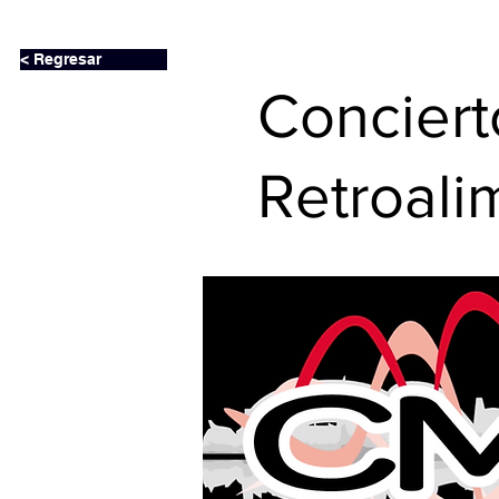
< Regresar
Conciert
Retroali