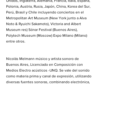
Unidos, Inglaterra, Alemania, Francia, Italia, España,
Polonia, Austria, Rusia, Japón, China, Korea del Sur,
Perú, Brasil y Chile incluyendo conciertos en el
Metropolitan Art Museum (New York junto a Alva
Noto & Ryuichi Sakamoto), Victoria and Albert
Museum res) Sónar Festival (Buenos Aires),
Polytech Museum (Moscow) Expo Milano (Milano)
entre otros.
Nicolás Melmann músico y artista sonoro de
Buenos Aires, Licenciado en Composición con
Medios Electro acústicos -UNQ. Se vale del sonido
como materia prima y canal de expresión, utilizando
diversas fuentes sonoras, combinando electrónica,
instrumentos no convencionales (arpas, guzheng,
lira, cristal harp, hang drum, flautas etc),
grabaciones de campo y texto para construir
paisajes sonoros. Ha producido 6 discos, realizando
giras por USA, Europa, Asia y Latinoamérica,
Presentándose en escenarios como el Metropolitan
Museum of Art (Nueva York), Victoria and Albert
Museum (Londres), Polytech Museum (Moscow),
SEMA (Seoul Museum of Art), Sónar Festival, EXPO