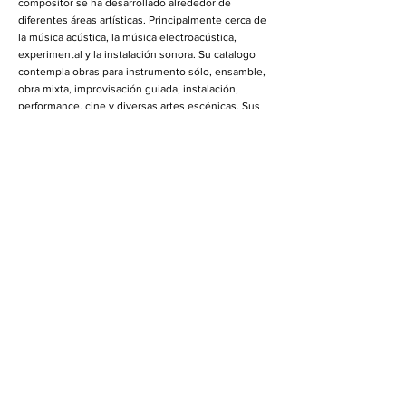
compositor se ha desarrollado alrededor de
diferentes áreas artísticas. Principalmente cerca de
la música acústica, la música electroacústica,
experimental y la instalación sonora. Su catalogo
contempla obras para instrumento sólo, ensamble,
obra mixta, improvisación guiada, instalación,
performance, cine y diversas artes escénicas. Sus
obras se han presentado en 18 países dentro de la
programación oficial de diferentes festivales,
congresos y simposios de música y arte sonoro.
Elisabeth Schimana ha trabajado como compositor,
intérprete y artista sonoro desde 1983, estudió
electroacústica y música experimental en la
Universidad de Música y Artes Escénicas de Viena,
composición de música por computadora en el IEM,
Graz y musicología y etnología en la Universidad de
Viena. Su trabajo se concentra desde hace muchos
años en el espacio / cuerpo / electrónica. Tiene
diversas colaboraciones en curso con el Kunstradio
austriaco. Interesada también en la investigación
sobre la mujer, el arte y la tecnología. En el 2005
fundó el IMA, Instituto de Arqueología de Medios.