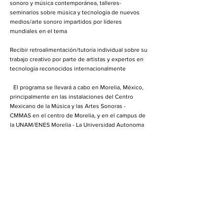
sonoro y música contemporánea, talleres-
seminarios sobre música y tecnología de nuevos
medios/arte sonoro impartidos por líderes
mundiales en el tema
Recibir retroalimentación/tutoría individual sobre su
trabajo creativo por parte de artistas y expertos en
tecnología reconocidos internacionalmente
El programa se llevará a cabo en Morelia, México,
principalmente en las instalaciones del Centro
Mexicano de la Música y las Artes Sonoras -
CMMAS en el centro de Morelia, y en el campus de
la UNAM/ENES Morelia - La Universidad Autonoma
de México, o UNAM, es la universidad más grande
de México, con 41,000 académicos y 356,000
estudiantes, Los estudiantes aprovecharán
Morelia y buscarán inspiración en su rica vida
cultural, historia, gente y lugares para sus
proyectos. Mientras se sumergen en las culturas,
historias, arquitectura, intensidad, velocidad y
belleza de México, también asistirán a talleres y
actividades en la institución anfitriona: CMMAS /
UNAM y conocerán a artistas internacionales y