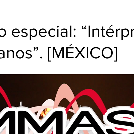
o especial: “Intérp
anos”. [MÉXICO]