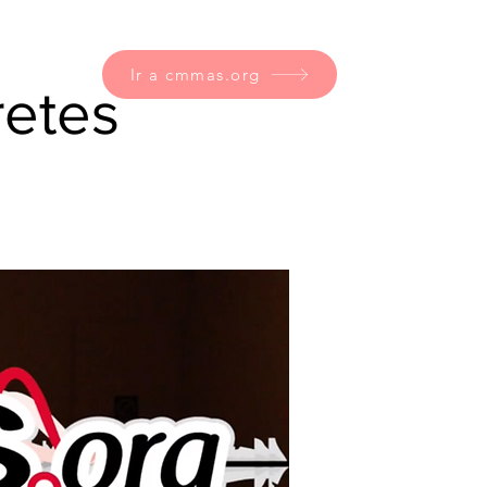
Ir a cmmas.org
retes