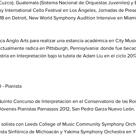
 Cuzco), Guatemala (Sistema Nacional de Orquestas Juveniles) y
sky International Cello Festival en Los Ángeles, Jornadas de Pr
 en Detroit, New World Symphony Audition Intensive en Miami y 
eca Anglo Arts para realizar una estancia académica en City Mus
ctualmente radica en Pittsburgh, Pennsylvania: donde fue becad
ría en Interpretación bajo la tutela de Adam Liu en el ciclo 201
 Pianista
Quinto Concurso de Interpretación en el Conservatorio de las Ros
Jóvenes Pianistas Parnassos 2012, San Pedro Garza Nuevo León.
a solista con Leeds College of Music Community Symphony Orches
esta Sinfónica de Michoacán y Yakima Symphony Orchestra en Y