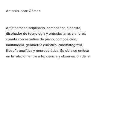
Antonio Isaac Gómez
Artista transdisciplinario, compositor, cineasta,
diseñador de tecnología y entusiasta las ciencias;
cuenta con estudios de piano, composición,
multimedia, geometría cuántica, cinematografía,
filosofía analítica y neuroestética. Su obra se enfoca
en la relación entre arte, ciencia y observación de la
naturaleza a través de medios emergentes; se ha
presentado en Asia, Europa y América. Ha sido
profesor del Centro Nacional de las Artes,
catedrático de la Universidad del Claustro de Sor
Juana, profesor de cinematografía en Cinefilias y
docente en varios centros de las artes. En el 2010
filmó en 3d “México, mejor ciudad mejor vida” obra
basada en los Pueblos Mágicos. En el 2012 dirige y
realiza “Oscilaciones de la Naturaleza” pieza
interdisciplinaria cuya banda sonora fue grabada en
Europa. En el 2013 es nombrado Embajador del
Conocimiento y recibió el homenaje como Mente
Brillante Quo+Discovery; es distinguido con el