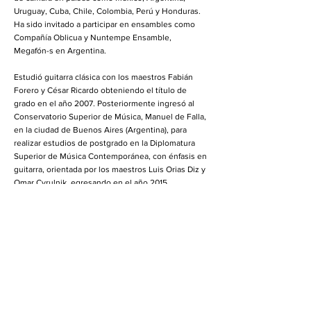
Uruguay, Cuba, Chile, Colombia, Perú y Honduras.
Ha sido invitado a participar en ensambles como
Compañía Oblicua y Nuntempe Ensamble,
Megafón-s en Argentina.
Estudió guitarra clásica con los maestros Fabián
Forero y César Ricardo obteniendo el título de
grado en el año 2007. Posteriormente ingresó al
Conservatorio Superior de Música, Manuel de Falla,
en la ciudad de Buenos Aires (Argentina), para
realizar estudios de postgrado en la Diplomatura
Superior de Música Contemporánea, con énfasis en
guitarra, orientada por los maestros Luis Orias Diz y
Omar Cyrulnik, egresando en el año 2015.
Actualmente es maestrando de la maestría en
interpretación de Música Latinoamericana de Siglos
XX y XXI de la Universidad Nacional de Cuyo y
paralelamente se desempeña como docente en la
cátedra de guitarra clásica de la Escuela Municipal
de Música (EMMU) de Tres de Febrero.