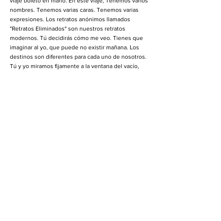
viaje boleto en mano. En este viaje, Tenemos varios
nombres. Tenemos varias caras. Tenemos varias
expresiones. Los retratos anónimos llamados
"Retratos Eliminados" son nuestros retratos
modernos. Tú decidirás cómo me veo. Tienes que
imaginar al yo, que puede no existir mañana. Los
destinos son diferentes para cada uno de nosotros.
Tú y yo miramos fijamente a la ventana del vacío,
decidiendo cuál será nuestro reflejo.
Symmetric causes for the Crumpled State Tom Hall
2022 Acto Audiovisual Al explorar fenómenos
simétricos, Hall manipula y procesa sonido y video
de acuerdo con representaciones algorítmicas de
transiciones de fase, arrugamiento rotacionalmente
simétrico y ruptura de la simetría, aplicándolos a
sonido-encontrado y video en conjunto como una
sola masa. Hall tiene como objetivo utilizar estos
procesos para generar una experiencia inmersiva
singular donde los fenómenos simétricos y
asimétricos concurrentes dan como resultado un
desplazamiento temporal momentáneo.
Neutral Friend, Unknown Enemy”