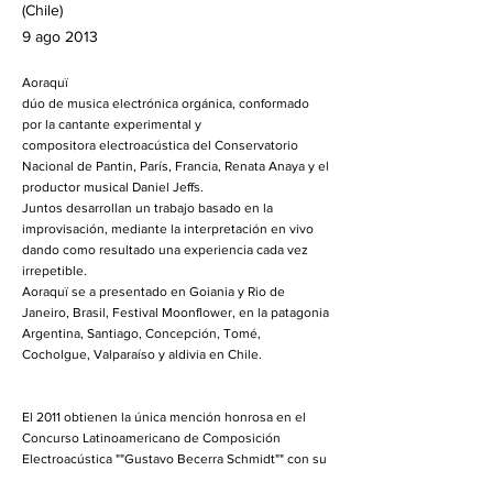
(Chile)
9 ago 2013
Aoraquï
dúo de musica electrónica orgánica, conformado
por la cantante experimental y
compositora electroacústica del Conservatorio
Nacional de Pantin, París, Francia, Renata Anaya y el
productor musical Daniel Jeffs.
Juntos desarrollan un trabajo basado en la
improvisación, mediante la interpretación en vivo
dando como resultado una experiencia cada vez
irrepetible.
Aoraquï se a presentado en Goiania y Rio de
Janeiro, Brasil, Festival Moonflower, en la patagonia
Argentina, Santiago, Concepción, Tomé,
Cocholgue, Valparaíso y aldivia en Chile.
El 2011 obtienen la única mención honrosa en el
Concurso Latinoamericano de Composición
Electroacústica ""Gustavo Becerra Schmidt"" con su
tema ""Catnip"", ese mismo año publican una