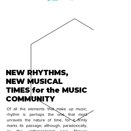
NEW RHYTHMS,
NEW MUSICAL
TIMES for the MUSIC
COMMUNITY
Of all the elements that make up music,
rhythm is perhaps the one that most
unravels the nature of time, for it firmly
marks its passage; although, paradoxically,