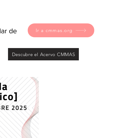
lar de
Ir a cmmas.org
Descubre el Acervo CMMAS