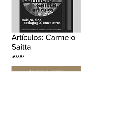
Artículos: Carmelo
Saitta
Precio
$0.00
Agregar al carrito
Realizar compra
Descripción
Cuando el Maestro Carmelo Saitta
vino por primera vez al CMMAS, a