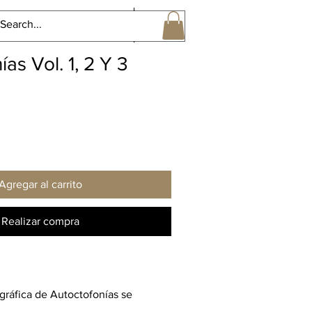
Perspectivas Sonoras Gral
More
as Vol. 1, 2 Y 3
Agregar al carrito
Realizar compra
gráfica de Autoctofonías se
olección de 3 volúmenes con