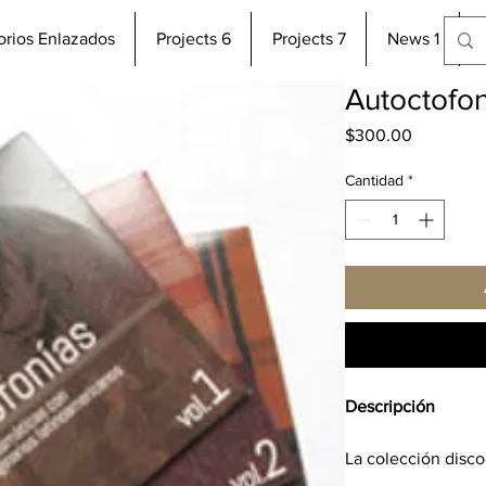
torios Enlazados
Projects 6
Projects 7
News 1
Autoctofoní
Precio
$300.00
Cantidad
*
Descripción
La colección disco
compone de una c