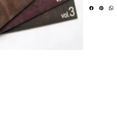
obras mixtas o acu
integración de los
musicales originar
estén vinculados a
países- con los p
creación musical c
proyecto el CMMAS
latinoaméricanos, 
completamente nu
Obras
Autoctofonías vol 
El gran zumbidor 
Aires lejanos Mari
Bestiario Eduardo 
1. Jaguar