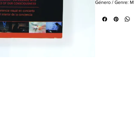
Género / Genre: Mú
electroacoustic m
Producción / Pr
Año / Year: 2013
“Una experiencia vi
de la conciencia”
Lumínico es un es
experiencia sonora
experiencias multis
de la conciencia.
Para ello la música
carácter ritual, ca
tiempo real, nueva
sonora y música el
Lumínico es un co
propone una redefi
diversidad cultura
internacionales.
El DVD contiene o