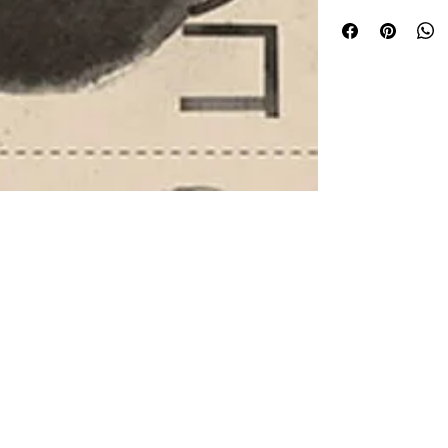
1.- Sinapsis (®PRS,
interactivo y elect
La obra fue un en
Japón y su guitarri
pieza esta dedicad
aproximaciones dis
intérprete reaccio
la computadora le
interacciones con l
procesamiento en 
responsabilidad de
guitarrista, Sinap
siempre diferente
lugar. Me da un gu
por Norio Sato que
lo largo de los año