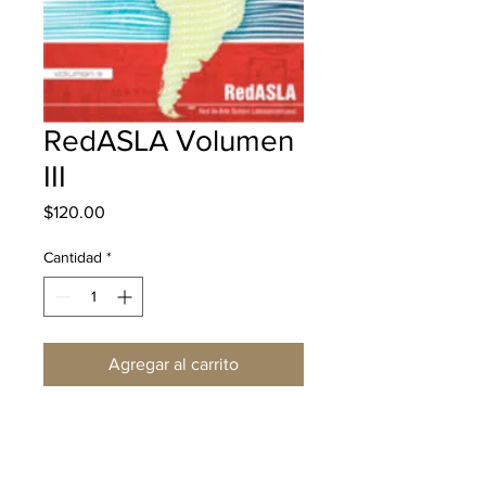
RedASLA Volumen
III
Precio
$120.00
Cantidad
*
Agregar al carrito
Realizar compra
Descripción