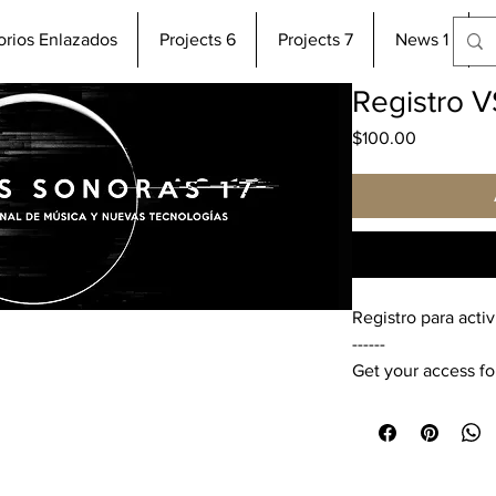
torios Enlazados
Projects 6
Projects 7
News 1
Registro V
Precio
$100.00
Registro para acti
------
Get your access for