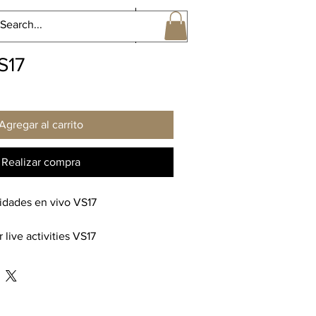
Perspectivas Sonoras Gral
More
S17
Agregar al carrito
Realizar compra
vidades en vivo VS17
 live activities VS17