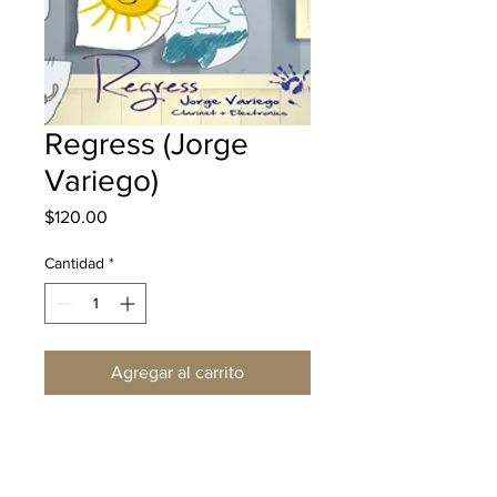
Regress (Jorge
Variego)
Precio
$120.00
Cantidad
*
Agregar al carrito
Realizar compra
Descripción