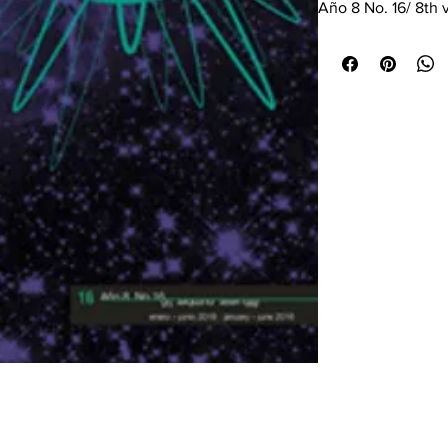
Año 8 No. 16/ 8th 
Agradezco al CMMA
número de
Ideas 
explora la espacia
electroacústica de
fin de ofrecer a lo
abarcativa y actua
Desde el punto de v
sonido está íntima
El sonido es un h
procesa con divers
relación con el en
expresión artística
sistemas de espaci
en percepción son
especial importanc
cuya producción n