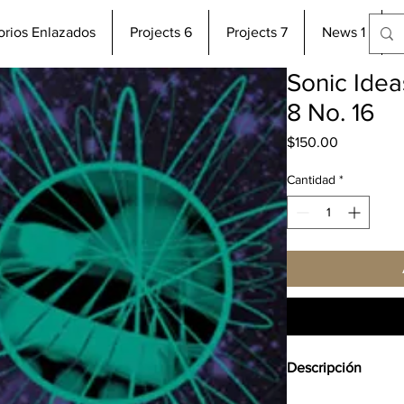
torios Enlazados
Projects 6
Projects 7
News 1
Sonic Idea
8 No. 16
Precio
$150.00
Cantidad
*
Descripción