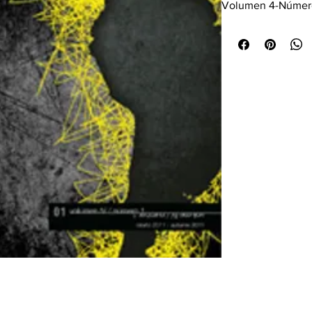
Volumen 4-Número
Otoño 2011/ Autum
Sonic Ideas/Ideas 
dedicada a la músic
sonoras. Su objetiv
difundir informació
desarrollos en el 
entre compositores
escuchas anglo e 
Abierta a todos lo
fuera del ámbito a
pretende difundir 
para aproximarse a 
influencia de ésta 
y promover la inve
estos temas.
Los ensayos que se
acercan a problema