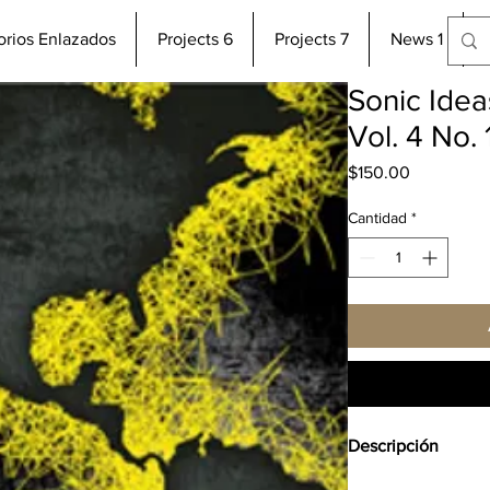
torios Enlazados
Projects 6
Projects 7
News 1
Sonic Idea
Vol. 4 No. 
Precio
$150.00
Cantidad
*
Descripción