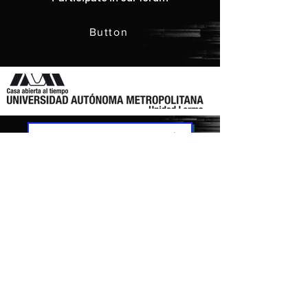
Button
IR ARRIBA | BACK TO TOP
Previous
Next
COLABORADORES