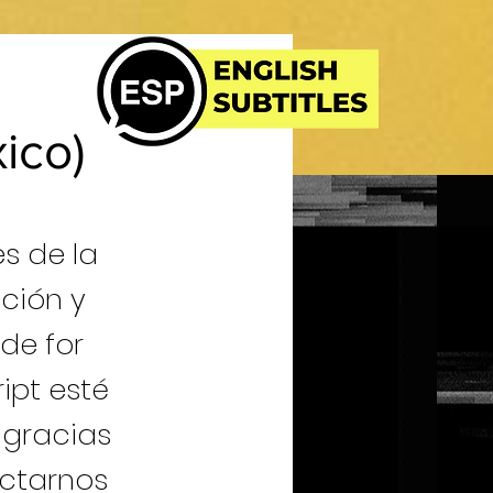
ico)
s de la
ación y
ode for
ipt esté
 gracias
ctarnos