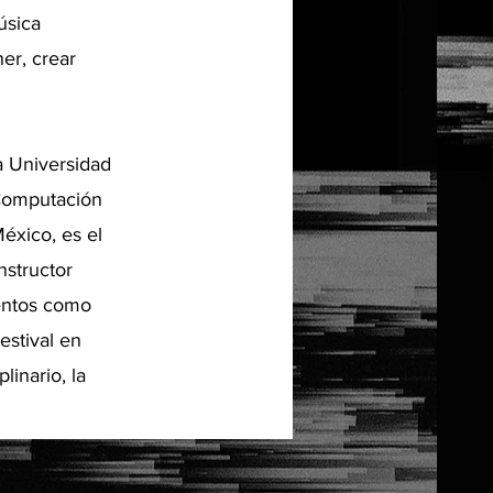
úsica
er, crear
a Universidad
 Computación
éxico, es el
nstructor
ventos como
stival en
linario, la