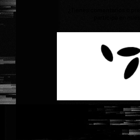
¿Tienes comentarios o preg
participa en nues
Previous