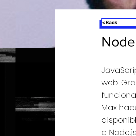
< Back
Node 
JavaScri
web. Gra
funcional
Max hace
disponib
a Node.j