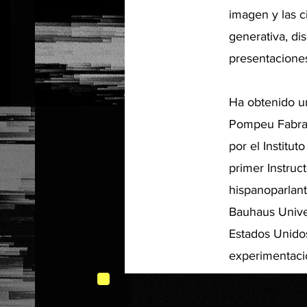
imagen y las c
generativa, di
presentaciones
Ha obtenido u
Pompeu Fabra 
por el Institu
primer Instruc
hispanoparlan
Bauhaus Unive
Estados Unidos
experimentació