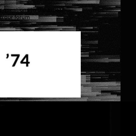
questions to the artist?
in our forum
Next