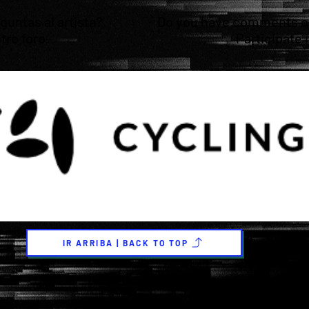
untas al artista?
Do you have comments or 
tro foro
Participate 
IR ARRIBA | BACK TO TOP