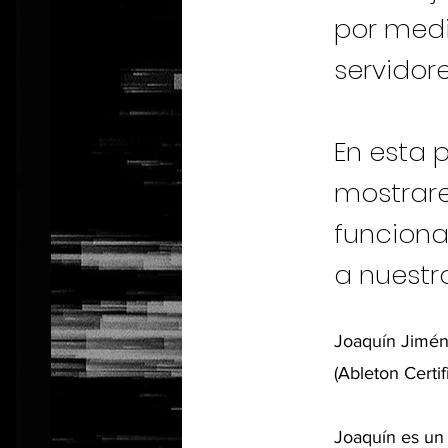
por medi
servidor
En esta 
mostrar
funciona
a nuestr
Joaquín Jimé
(Ableton Certif
Joaquín es un p