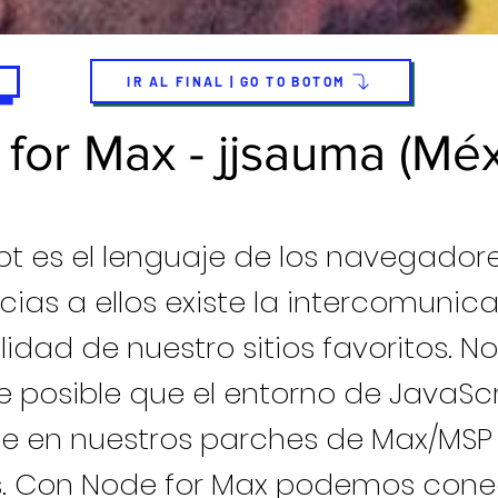
IR AL FINAL | GO TO BOTOM
for Max - jjsauma (Méx
pt es el lenguaje de los navegadore
cias a ellos existe la intercomunic
idad de nuestro sitios favoritos. N
 posible que el entorno de JavaScr
le en nuestros parches de Max/MSP
s. Con Node for Max podemos cone