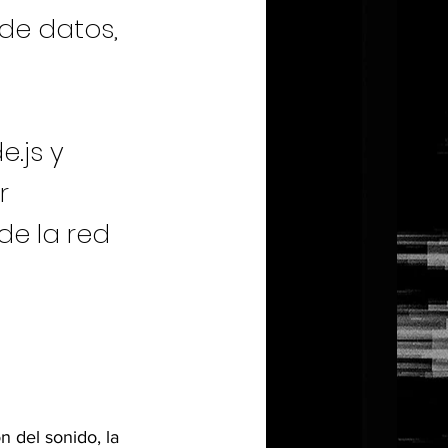
 de datos,
.js y
r
de la red
n del sonido, la