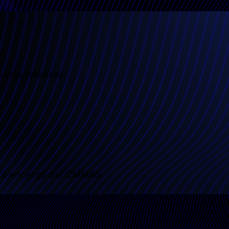
uerta (México)
bra encargo del CMMAS