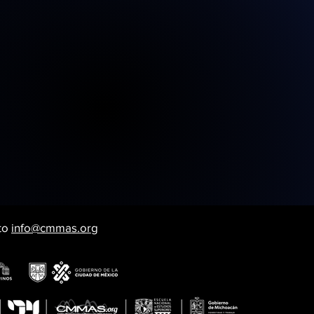
 to
info@cmmas.org