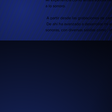
a lo sonoro.
 A partir desde las grabaciones de campo, foleys, sintetizadores, etc.

 De ahí ha avanzado a desarrollar mi entendimiento del sonido como diseñadora sonora, creadora y hasta compositora de narrativas 
sonoras, con diversas salidas como : in