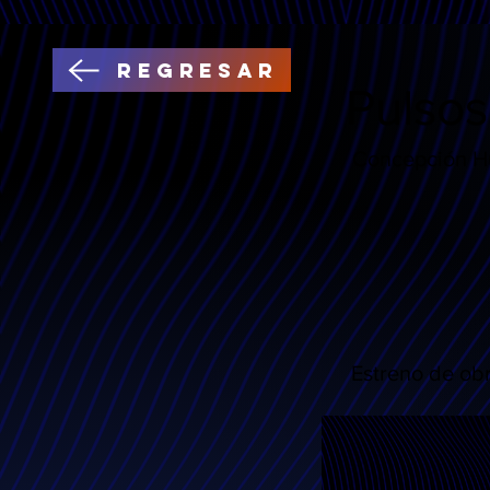
Regresar
Pulsos
Concepción H
Estreno de o