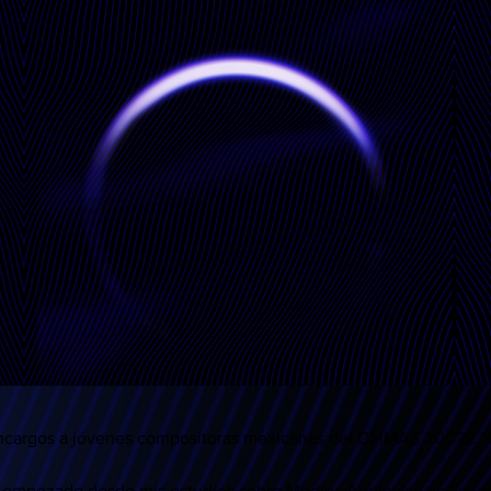
 encargos a jóvenes compositoras mexicanas del CMMAS 20022 “C
a empezado desde mis estudios sobre Medios Audiovisuales e ir