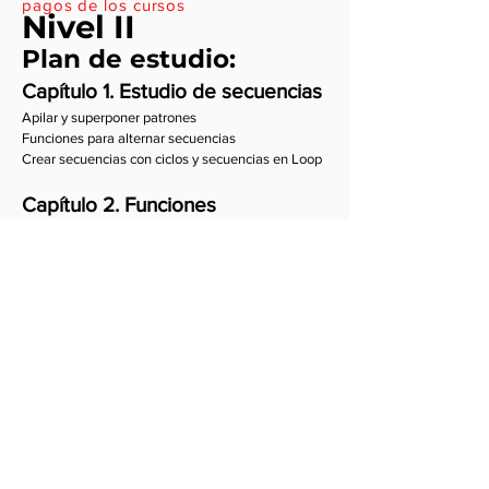
pagos de los cursos
Nivel II
Plan de estudio:
Capítulo 1.
Estudio de secuencias
Apilar y superponer patrones
Funciones para alternar secuencias
Crear secuencias con ciclos y secuencias en Loop
Capítulo 2. Funciones
Funciones nuevas en Tidal Cycles
Funciones de aleatoriedad
Composición de varias funciones en un patrón
Capítulo 3. Manipulación de
Synthdefs | Supercollider
Aplicación de efectos superdirt a Synthdefs
Agregar parámetros desde tidal para
sintetizadores en Supercollider​
Capítulo 4. Notación musical con