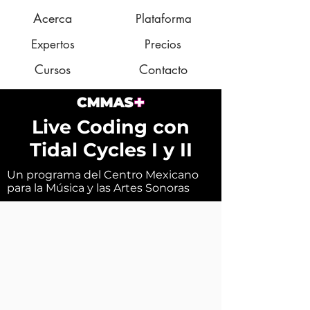
Acerca
Plataforma
Expertos
Precios
Cursos
Contacto
Live Coding con
Tidal Cycles I y II
Un programa del Centro Mexicano
para la Música y las Artes Sonoras