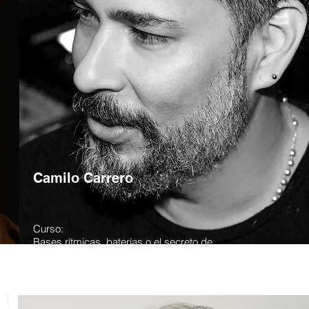
Camilo Carrero
Curso:
Bases rítmicas, baterías o el secreto de
un track inolvidable