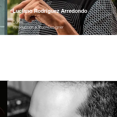
Luciano Rodríguez Arredondo
Curso:
Introducción a TouchDesigner