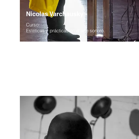
Nicolas Varchausky
Curso:
Estéticas y prácticas en el arte sonoro.