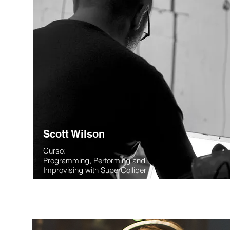
Scott Wilson
Curso:
Programming, Performing and
Improvising with SuperCollider