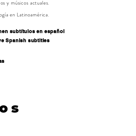
oros y músicos actuales.
logía en Latinoamérica.
enen subtítulos en español
ve Spanish subtitles
ías
tos