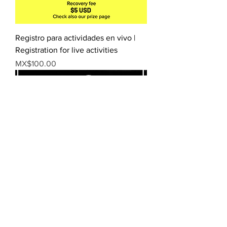
Registro para actividades en vivo |
Registration for live activities
Price
MX$100.00
Sorteo VS Nº3 / Riffle VS Nº3