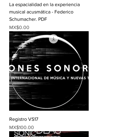
La espacialidad en la experiencia
musical acusmática - Federico
Schumacher. PDF
Price
MX$0.00
Registro VS17
Price
MX$100.00