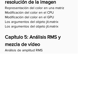
resolución de la imagen
Representación del color en una matriz
Modificación del color en el CPU
Modificación del color en el GPU
Los argumentos del objeto jit.matrix
Los argumentos del objeto jit.matrix
Capítulo 5: Análisis RMS y
mezcla de vídeo
Análisis de amplitud RMS
Mapeo de la amplitud RMS a las dimensiones
de la matriz
Cambios graduales de color por medio del
mapeo de la amplitud RMS
Mezcla de vídeo por medio de operaciones
matemáticas
Efecto "cross-fade" para mezcla de vídeo
Capítulo 6: Proyecto final: un
patch para tocar en vivo
Aplicación de un "cross-fade" en dos formas