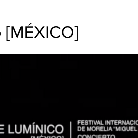
o [MÉXICO]