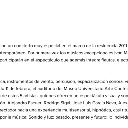
on un concierto muy especial en el marco de la residencia 2011-
ntemporáneo. Por primera vez los músicos excepcionales Iván Ma
 participarán en el espectáculo que además integra flautas, elect
a, instrumentos de viento, percusión, espacialización sonora, vi
do 11 de febrero, el auditorio del Museo Universitario Arte Con
ca de estos 5 artistas, quienes ofrecen un espectáculo visual y s
ón. Alejandro Escuer, Rodrigo Sigal, José Luis García Nava, Alexe
ectador hacia una experiencia multisensorial, hipnótica, casi rit
or la música: Sonido y luz; pasado, presente y futuro; lo individua