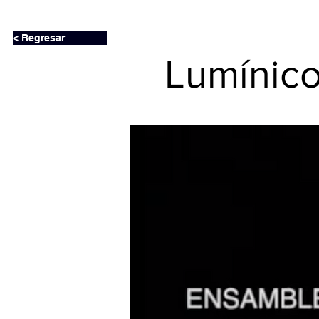
< Regresar
Lumínic