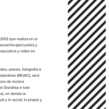
2012 que realiza en el
nzanilla (percusión) y
roacústica y video en
deo, poesía, fotografía e
temporáneo (MUAC), será
onoro de música
i Diorditsa e Iván
ual, en donde la
l y lo social; lo propio y