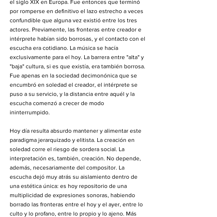
el siglo XIX en Europa. Fue entonces que terminó
por romperse en definitivo el lazo estrecho a veces
confundible que alguna vez existió entre los tres
actores. Previamente, las fronteras entre creador e
intérprete habían sido borrosas, y el contacto con el
escucha era cotidiano. La música se hacía
exclusivamente para el hoy. La barrera entre "alta" y
"baja" cultura, si es que existía, era también borrosa.
Fue apenas en la sociedad decimonónica que se
encumbró en soledad el creador, el intérprete se
puso a su servicio, y la distancia entre aquél y la
escucha comenzó a crecer de modo
ininterrumpido.
Hoy día resulta absurdo mantener y alimentar este
paradigma jerarquizado y elitista. La creación en
soledad corre el riesgo de sordera social. La
interpretación es, también, creación. No depende,
además, necesariamente del compositor. La
escucha dejó muy atrás su aislamiento dentro de
una estética única: es hoy repositorio de una
multiplicidad de expresiones sonoras, habiendo
borrado las fronteras entre el hoy y el ayer, entre lo
culto y lo profano, entre lo propio y lo ajeno. Más