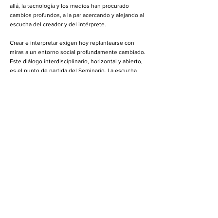
allá, la tecnología y los medios han procurado
cambios profundos, a la par acercando y alejando al
escucha del creador y del intérprete.
Crear e interpretar exigen hoy replantearse con
miras a un entorno social profundamente cambiado.
Este diálogo interdisciplinario, horizontal y abierto,
es el punto de partida del Seminario. La escucha
mutua y el trabajo colegiado entre compositores e
intérpretes devienen en planteamientos sonoros
inéditos. Éstos buscan, por su parte, dialogar con
un público curioso, dispuesto a dejarse sorprender
y a participar.
El Posgrado en Música nació con el propósito de
crear trastornos, de romper encierros estériles y de
buscar conocimiento nuevo a través del diálogo
entre profesores y alumnos de siete disciplinas
distintas.
Un espacio en particular, el Seminario
Interdisciplinario de Creación e Interpretación,