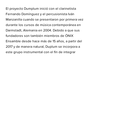
El proyecto Dumplum inició con el clarinetista
Fernando Domínguez y el percusionista Iván
Manzanilla cuando se presentaron por primera vez
durante los cursos de música contemporánea en
Darmstadt, Alemania en 2004. Debido a que sus
fundadores son también miembros de ÓNIX
Ensamble desde hace más de 15 años, a partir del
2017 y de manera natural, Duplum se incorpora a
este grupo instrumental con el fin de integrar
proyectos de percusión que además del clarinete y
la percusión como instrumentos centrales, integren
obras con piano, flauta, violín, violoncello,
eletrónica e invitados, enriqueciendo el proyecto
del dúo original y robusteciendo las posibilidades
musicales de ÓNIX alrededor de la percusión. El
proyecto se ha presentado en el Festival
Internacional Cervantino, en el Foro Internacional
de Música Nueva Manuel Enríquez, en el Colegio
Nacional de la Ciudad de México, en el festival
Instrumenta en Oaxaca, Querétaro y Morelia, en
donde fue grupo residente del Conservatorio de las
Rosas en 2006. Además del repertorio tradicional,