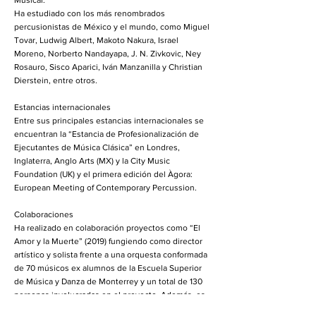
Musical.
Ha estudiado con los más renombrados
percusionistas de México y el mundo, como Miguel
Tovar, Ludwig Albert, Makoto Nakura, Israel
Moreno, Norberto Nandayapa, J. N. Zivkovic, Ney
Rosauro, Sisco Aparici, Iván Manzanilla y Christian
Dierstein, entre otros.
Estancias internacionales
Entre sus principales estancias internacionales se
encuentran la “Estancia de Profesionalización de
Ejecutantes de Música Clásica” en Londres,
Inglaterra, Anglo Arts (MX) y la City Music
Foundation (UK) y el primera edición del Àgora:
European Meeting of Contemporary Percussion.
Colaboraciones
Ha realizado en colaboración proyectos como “El
Amor y la Muerte” (2019) fungiendo como director
artístico y solista frente a una orquesta conformada
de 70 músicos ex alumnos de la Escuela Superior
de Música y Danza de Monterrey y un total de 130
personas involucradas en el proyecto. Además, es
fundador y miembro de Q-SIÓN, ensamble de