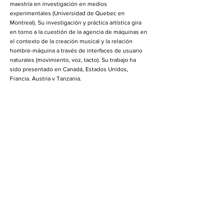
maestría en investigación en medios
experimentales (Universidad de Quebec en
Montreal). Su investigación y práctica artística gira
en torno a la cuestión de la agencia de máquinas en
el contexto de la creación musical y la relación
hombre-máquina a través de interfaces de usuario
naturales (movimiento, voz, tacto). Su trabajo ha
sido presentado en Canadá, Estados Unidos,
Francia, Austria y Tanzania.
André Éric Létourneau es un artista transmedia,
investigador, autor, músico, compositor, curador y
profesor. Su obra ha sido asociada con el desarrollo
del performance, el radio art, process art, poesía
sonora y la música experimental. Desde 1980,
Leourneau ha presentado obra intermedia en
festivales de talla internacional, gallerías y museos,
como la galería Walter Phillips en el Banff Centre, la
fundación James H.W. Thompson en Bangkok, y el
museo Pointe-à-Callière. En 2006 fue uno de los
artistas seleccionados para representar a Canadá
en la XV Bienal de Paris, desde 2012, Letourneau
también ha contribuido a la Biennale des Arts d
´Afrique de l´est EASTAFAB-BURUND, al festival