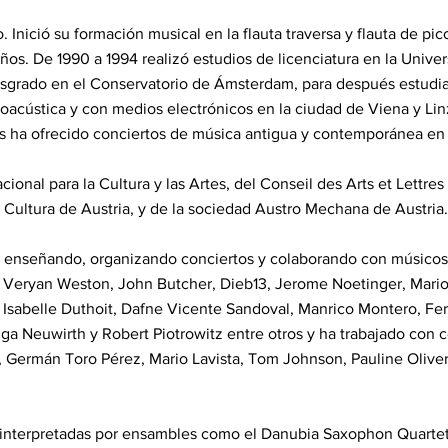
 Inició su formación musical en la flauta traversa y flauta de pi
ños. De 1990 a 1994 realizó estudios de licenciatura en la Unive
osgrado en el Conservatorio de Ámsterdam, para después estudiar 
oacústica y con medios electrónicos en la ciudad de Viena y Lin
os ha ofrecido conciertos de música antigua y contemporánea en
ional para la Cultura y las Artes, del Conseil des Arts et Lettre
 Cultura de Austria, y de la sociedad Austro Mechana de Austria.
 enseñando, organizando conciertos y colaborando con músicos
r, Veryan Weston, John Butcher, Dieb13, Jerome Noetinger, Mari
Isabelle Duthoit, Dafne Vicente Sandoval, Manrico Montero, Fe
lga Neuwirth y Robert Piotrowitz entre otros y ha trabajado con
, Germán Toro Pérez, Mario Lavista, Tom Johnson, Pauline Oliver
interpretadas por ensambles como el Danubia Saxophon Quartet