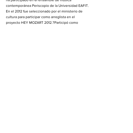
ha participado en el ensamble de música
contemporánea Periscopio de la Universidad EAFIT.
En el 2012 fue seleccionado por el ministerio de
cultura para participar como arreglista en el
proyecto HEY MOZART 2012.?Participó como
investigador en el área de música electroacústica
de la universidad EAFIT y como arreglista,
productor y compositor en varios proyectos entre
los que caben mencionar: ArtOffline Documental,
The Mayor Corpse Cortometraje, Inwaves EP
(Producción y arreglos). En vivo en la agrupación
Hombre Memoria, interpreta la guitarra y samples.
Adán Naranjo - Baterista
Estudiante del énfasis de batería jazz de la
Universidad EAFIT (Medellín, Colombia). Ha
participado en múltiples proyectos de la ciudad de
Medellín, interpretando géneros que van desde el
punk hasta el jazz. Actualmente se perfila como un
joven productor de músicas alternativas. En vivo en
la agrupación Hombre Memoria, interpreta la
batería.
Julián Loaiza