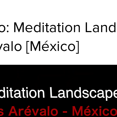
o: Meditation Lan
valo [México]