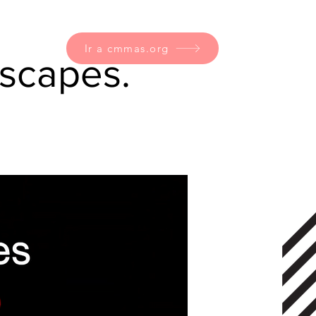
Ir a cmmas.org
dscapes.