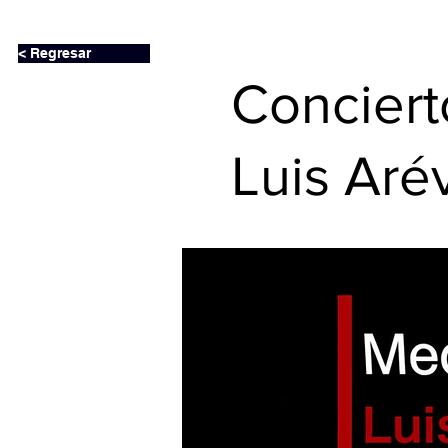
< Regresar
Conciert
Luis Aré